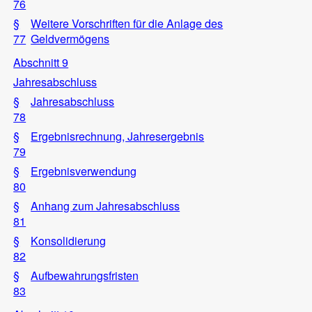
76
§
Weitere Vorschriften für die Anlage des
77
Geldvermögens
Abschnitt 9
Jahresabschluss
§
Jahresabschluss
78
§
Ergebnisrechnung, Jahresergebnis
79
§
Ergebnisverwendung
80
§
Anhang zum Jahresabschluss
81
§
Konsolidierung
82
§
Aufbewahrungsfristen
83