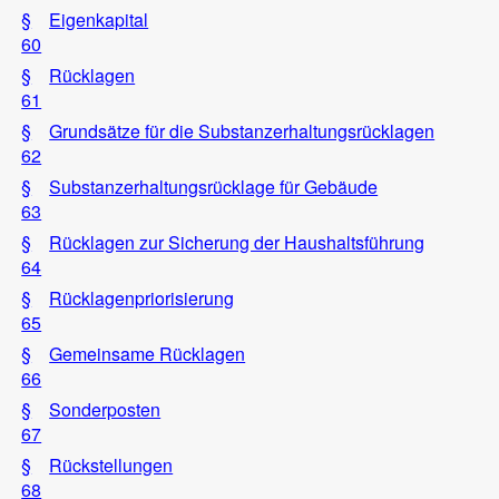
§
Eigenkapital
60
§
Rücklagen
61
§
Grundsätze für die Substanzerhaltungsrücklagen
62
§
Substanzerhaltungsrücklage für Gebäude
63
§
Rücklagen zur Sicherung der Haushaltsführung
64
§
Rücklagenpriorisierung
65
§
Gemeinsame Rücklagen
66
§
Sonderposten
67
§
Rückstellungen
68