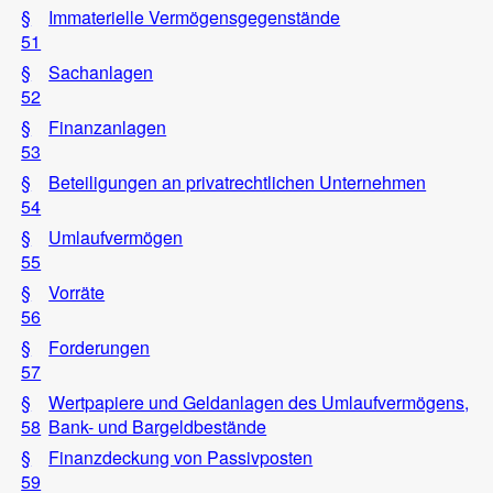
§
Immaterielle Vermögensgegenstände
51
§
Sachanlagen
52
§
Finanzanlagen
53
§
Beteiligungen an privatrechtlichen Unternehmen
54
§
Umlaufvermögen
55
§
Vorräte
56
§
Forderungen
57
§
Wertpapiere und Geldanlagen des Umlaufvermögens,
58
Bank- und Bargeldbestände
§
Finanzdeckung von Passivposten
59