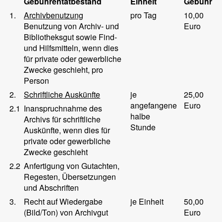
Gebührentatbestand
Einheit
Gebühr
1.
Archivbenutzung
pro Tag
10,00
Benutzung von Archiv- und
Euro
Bibliotheksgut sowie Find-
und Hilfsmitteln, wenn dies
für private oder gewerbliche
Zwecke geschieht, pro
Person
2.
Schriftliche Auskünfte
je
25,00
angefangene
Euro
2.1
Inanspruchnahme des
halbe
Archivs für schriftliche
Stunde
Auskünfte, wenn dies für
private oder gewerbliche
Zwecke geschieht
2.2
Anfertigung von Gutachten,
Regesten, Übersetzungen
und Abschriften
3.
Recht auf Wiedergabe
je Einheit
50,00
(Bild/Ton) von Archivgut
Euro