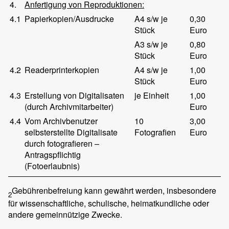
4.
Anfertigung von Reproduktionen:
4.1
Papierkopien/Ausdrucke
A4 s/w je
0,30
Stück
Euro
A3 s/w je
0,80
Stück
Euro
4.2
Readerprinterkopien
A4 s/w je
1,00
Stück
Euro
4.3
Erstellung von Digitalisaten
je Einheit
1,00
(durch Archivmitarbeiter)
Euro
4.4
Vom Archivbenutzer
10
3,00
selbsterstellte Digitalisate
Fotografien
Euro
durch fotografieren –
Antragspflichtig
(Fotoerlaubnis)
Gebührenbefreiung kann gewährt werden, insbesondere
2
für wissenschaftliche, schulische, heimatkundliche oder
andere gemeinnützige Zwecke.