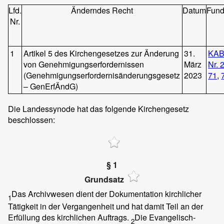
Lfd.
Änderndes Recht
Datum
Fund
Nr.
1
Artikel 5 des Kirchengesetzes zur Änderung
31.
KAB
von Genehmigungserfordernissen
März
Nr. 
(Genehmigungserfordernisänderungsgesetz
2023
71
,
– GenErfÄndG)
Die Landessynode hat das folgende Kirchengesetz
beschlossen:
§ 1
Grundsatz
Das Archivwesen dient der Dokumentation kirchlicher
1
Tätigkeit in der Vergangenheit und hat damit Teil an der
Erfüllung des kirchlichen Auftrags.
Die Evangelisch-
2