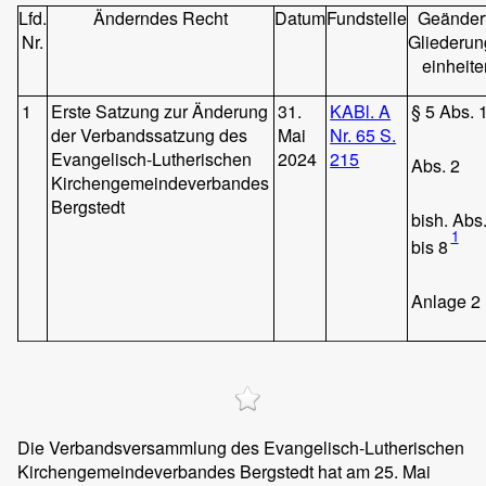
Lfd.
Änderndes Recht
Datum
Fundstelle
Geänder
Nr.
Gliederun
einheite
1
Erste Satzung zur Änderung
31.
KABl. A
§ 5 Abs. 
der Verbandssatzung des
Mai
Nr. 65 S.
Evangelisch-Lutherischen
2024
215
Abs. 2
Kirchengemeindeverbandes
Bergstedt
bish. Abs
1
bis 8
Anlage 2
Die Verbandsversammlung des Evangelisch-Lutherischen
Kirchengemeindeverbandes Bergstedt hat am 25. Mai