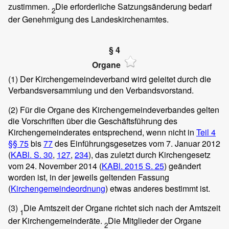
zustimmen.
Die erforderliche Satzungsänderung bedarf
2
der Genehmigung des Landeskirchenamtes.
§ 4
Organe
(1)
Der Kirchengemeindeverband wird geleitet durch die
Verbandsversammlung und den Verbandsvorstand.
(2)
Für die Organe des Kirchengemeindeverbandes gelten
die Vorschriften über die Geschäftsführung des
Kirchengemeinderates entsprechend, wenn nicht in
Teil 4
§§ 75
bis
77
des Einführungsgesetzes vom 7. Januar 2012
(
KABl. S. 30
,
127
,
234
), das zuletzt durch Kirchengesetz
vom 24. November 2014 (
KABl. 2015 S. 25
) geändert
worden ist, in der jeweils geltenden Fassung
(
Kirchengemeindeordnung
) etwas anderes bestimmt ist.
(3)
Die Amtszeit der Organe richtet sich nach der Amtszeit
1
der Kirchengemeinderäte.
Die Mitglieder der Organe
2