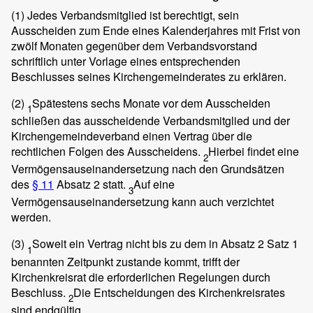
(1)
Jedes Verbandsmitglied ist berechtigt, sein
Ausscheiden zum Ende eines Kalenderjahres mit Frist von
zwölf Monaten gegenüber dem Verbandsvorstand
schriftlich unter Vorlage eines entsprechenden
Beschlusses seines Kirchengemeinderates zu erklären.
(2)
Spätestens sechs Monate vor dem Ausscheiden
1
schließen das ausscheidende Verbandsmitglied und der
Kirchengemeindeverband einen Vertrag über die
rechtlichen Folgen des Ausscheidens.
Hierbei findet eine
2
Vermögensauseinandersetzung nach den Grundsätzen
des
§ 11
Absatz 2 statt.
Auf eine
3
Vermögensauseinandersetzung kann auch verzichtet
werden.
(3)
Soweit ein Vertrag nicht bis zu dem in Absatz 2 Satz 1
1
benannten Zeitpunkt zustande kommt, trifft der
Kirchenkreisrat die erforderlichen Regelungen durch
Beschluss.
Die Entscheidungen des Kirchenkreisrates
2
sind endgültig.