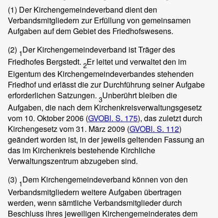
(1)
Der Kirchengemeindeverband dient den
Verbandsmitgliedern zur Erfüllung von gemeinsamen
Aufgaben auf dem Gebiet des Friedhofswesens.
(2)
Der Kirchengemeindeverband ist Träger des
1
Friedhofes Bergstedt.
Er leitet und verwaltet den im
2
Eigentum des Kirchengemeindeverbandes stehenden
Friedhof und erlässt die zur Durchführung seiner Aufgabe
erforderlichen Satzungen.
Unberührt bleiben die
3
Aufgaben, die nach dem Kirchenkreisverwaltungsgesetz
vom 10. Oktober 2006 (
GVOBl. S. 175
), das zuletzt durch
Kirchengesetz vom 31. März 2009 (
GVOBl.
S. 112
)
geändert worden ist, in der jeweils geltenden Fassung an
das im Kirchenkreis bestehende Kirchliche
Verwaltungszentrum abzugeben sind.
(3)
Dem Kirchengemeindeverband können von den
1
Verbandsmitgliedern weitere Aufgaben übertragen
werden, wenn sämtliche Verbandsmitglieder durch
Beschluss ihres jeweiligen Kirchengemeinderates dem