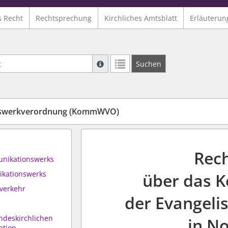
s Recht
Rechtsprechung
Kirchliches Amtsblatt
Erläuterun
Suche mit Platzhalter "*", Bsp. Pfarrer*,
Suchen
Weitere Suchoperatoren finden Sie in un
swerkverordnung (KommWVO)
Rec
unikationswerks
ikationswerks
über das 
sverkehr
der Evangeli
andeskirchlichen
in N
ation