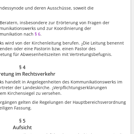
ndessynode und deren Ausschüsse, soweit die
Beratern, insbesondere zur Erörterung von Fragen der
munikationswerks und zur Koordinierung der
mmunikation nach
§ 6
.
s wird von der Kirchenleitung berufen.
Die Leitung benennt
2
enden oder eine Pastorin bzw. einen Pastor des
retung für Abwesenheitszeiten mit Vertretungsbefugnis.
§ 4
retung im Rechtsverkehr
ks handelt in Angelegenheiten des Kommunikationswerks im
ertreter der Landeskirche.
Verpflichtungserklärungen
2
dem Kirchensiegel zu versehen.
orgängen gelten die Regelungen der Hauptbereichsverordnung
weiligen Fassung.
§ 5
Aufsicht