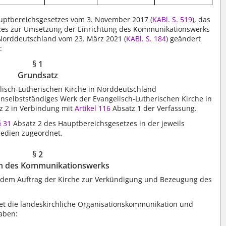
auptbereichsgesetzes vom 3. November 2017 (
KABl. S. 519
), das
etzes zur Umsetzung der Einrichtung des Kommunikationswerks
 Norddeutschland vom 23. März 2021 (
KABl. S. 184
) geändert
:
§ 1
Grundsatz
isch-Lutherischen Kirche in Norddeutschland
unselbstständiges Werk der Evangelisch-Lutherischen Kirche in
z 2 in Verbindung mit
Artikel 116
Absatz 1 der Verfassung.
 31
Absatz 2 des Hauptbereichsgesetzes in der jeweils
edien zugeordnet.
§ 2
n des Kommunikationswerks
 dem Auftrag der Kirche zur Verkündigung und Bezeugung des
t die landeskirchliche Organisationskommunikation und
aben: