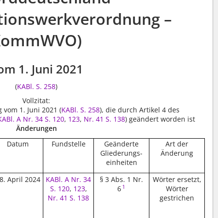
ionswerkverordnung –
KommWVO)
om 1. Juni 2021
(
KABl. S. 258
)
Vollzitat:
vom 1. Juni 2021 (
KABl. S. 258
), die durch Artikel 4 des
KABl. A Nr. 34 S. 120
,
123
,
Nr. 41 S. 138
) geändert worden ist
Änderungen
Datum
Fundstelle
Geänderte
Art der
Gliederungs-
Änderung
einheiten
8. April 2024
KABl. A Nr. 34
§ 3 Abs. 1 Nr.
Wörter ersetzt,
1
S. 120
,
123
,
6
Wörter
Nr. 41 S. 138
gestrichen