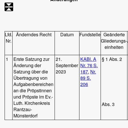
Lfd.
Änderndes Recht
Datum
Fundstelle
Geänderte
Nr.
Gliederungs-
einheiten
1
Erste Satzung zur
21.
KABl. A
§ 1 Abs. 2
Änderung der
September
Nr. 76 S.
Satzung über die
2023
187
,
Nr.
Übertragung von
89 S.
Aufgabenbereichen
206
an die Pröpstinnen
und Pröpste im Ev.-
Luth. Kirchenkreis
Abs. 3
Rantzau-
Münsterdorf