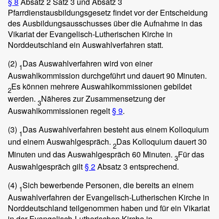
§ 8
Absatz 2 Satz 3 und Absatz 3
Pfarrdienstausbildungsgesetz findet vor der Entscheidung
des Ausbildungsausschusses über die Aufnahme in das
Vikariat der Evangelisch-Lutherischen Kirche in
Norddeutschland ein Auswahlverfahren statt.
(2)
Das Auswahlverfahren wird von einer
1
Auswahlkommission durchgeführt und dauert 90 Minuten.
Es können mehrere Auswahlkommissionen gebildet
2
werden.
Näheres zur Zusammensetzung der
3
Auswahlkommissionen regelt
§ 9
.
(3)
Das Auswahlverfahren besteht aus einem Kolloquium
1
und einem Auswahlgespräch.
Das Kolloquium dauert 30
2
Minuten und das Auswahlgespräch 60 Minuten.
Für das
3
Auswahlgespräch gilt
§ 2
Absatz 3 entsprechend.
(4)
Sich bewerbende Personen, die bereits an einem
1
Auswahlverfahren der Evangelisch-Lutherischen Kirche in
Norddeutschland teilgenommen haben und für ein Vikariat
in der Evangelisch-Lutherischen Kirche in