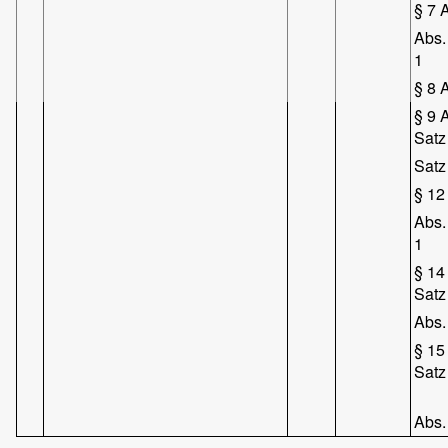
§ 7 
Abs.
1
§ 8 
§ 9 
Satz
Satz
§ 12
Abs.
1
§ 14
Satz
Abs.
§ 15
Satz
Abs.