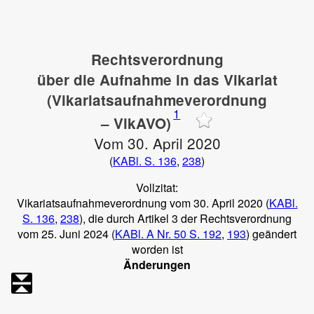
Rechtsverordnung
über die Aufnahme in das Vikariat
(Vikariatsaufnahmeverordnung
1
– VikAVO)
Vom 30. April 2020
(
KABl. S. 136
,
238
)
Vollzitat:
Vikariatsaufnahmeverordnung vom 30. April 2020 (
KABl.
S. 136
,
238
), die durch Artikel 3 der Rechtsverordnung
vom 25. Juni 2024 (
KABl. A Nr. 50 S. 192
,
193
) geändert
worden ist
Änderungen