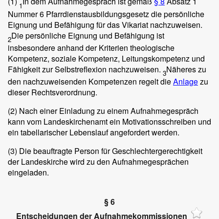
(1)
In dem Aufnahmegespräch ist gemäß
§ 8
Absatz 1
1
Nummer 6 Pfarrdienstausbildungsgesetz die persönliche
Eignung und Befähigung für das Vikariat nachzuweisen.
Die persönliche Eignung und Befähigung ist
2
insbesondere anhand der Kriterien theologische
Kompetenz, soziale Kompetenz, Leitungskompetenz und
Fähigkeit zur Selbstreflexion nachzuweisen.
Näheres zu
3
den nachzuweisenden Kompetenzen regelt die
Anlage
zu
dieser Rechtsverordnung.
(2)
Nach einer Einladung zu einem Aufnahmegespräch
kann vom Landeskirchenamt ein Motivationsschreiben und
ein tabellarischer Lebenslauf angefordert werden.
(3)
Die beauftragte Person für Geschlechtergerechtigkeit
der Landeskirche wird zu den Aufnahmegesprächen
eingeladen.
§ 6
Entscheidungen der Aufnahmekommissionen