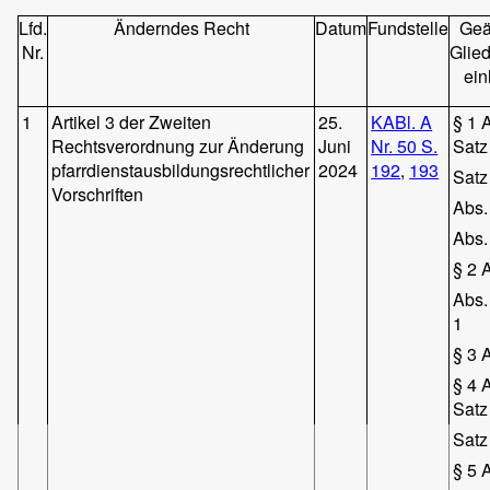
Lfd.
Änderndes Recht
Datum
Fundstelle
Geä
Nr.
Glie
ein
1
Artikel 3 der Zweiten
25.
KABl. A
§ 1 
Rechtsverordnung zur Änderung
Juni
Nr. 50 S.
Satz
pfarrdienstausbildungsrechtlicher
2024
192
,
193
Satz
Vorschriften
Abs.
Abs.
§ 2 
Abs.
1
§ 3 
§ 4 
Satz
Satz
§ 5 