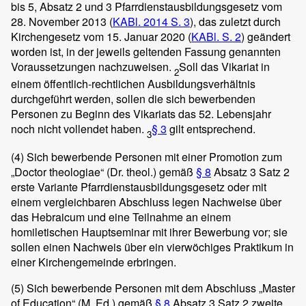
bis 5, Absatz 2 und 3 Pfarrdienstausbildungsgesetz vom
28. November 2013 (
KABl. 2014 S. 3
), das zuletzt durch
Kirchengesetz vom 15. Januar 2020 (
KABl. S. 2
) geändert
worden ist, in der jeweils geltenden Fassung genannten
Voraussetzungen nachzuweisen.
Soll das Vikariat in
2
einem öffentlich-rechtlichen Ausbildungsverhältnis
durchgeführt werden, sollen die sich bewerbenden
Personen zu Beginn des Vikariats das 52. Lebensjahr
noch nicht vollendet haben.
§ 3
gilt entsprechend.
3
(4)
Sich bewerbende Personen mit einer Promotion zum
„Doctor theologiae“ (Dr. theol.) gemäß
§ 8
Absatz 3 Satz 2
erste Variante Pfarrdienstausbildungsgesetz oder mit
einem vergleichbaren Abschluss legen Nachweise über
das Hebraicum und eine Teilnahme an einem
homiletischen Hauptseminar mit ihrer Bewerbung vor; sie
sollen einen Nachweis über ein vierwöchiges Praktikum in
einer Kirchengemeinde erbringen.
(5)
Sich bewerbende Personen mit dem Abschluss „Master
of Education“ (M. Ed.) gemäß
§ 8
Absatz 3 Satz 2 zweite