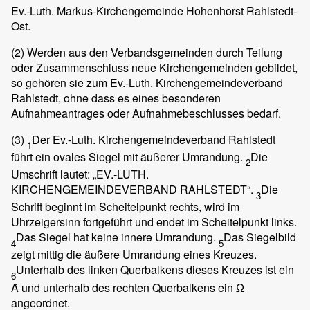
Ev.-Luth. Markus-Kirchengemeinde Hohenhorst Rahlstedt-
Ost.
(2)
Werden aus den Verbandsgemeinden durch Teilung
oder Zusammenschluss neue Kirchengemeinden gebildet,
so gehören sie zum Ev.-Luth. Kirchengemeindeverband
Rahlstedt, ohne dass es eines besonderen
Aufnahmeantrages oder Aufnahmebeschlusses bedarf.
(3)
Der Ev.-Luth. Kirchengemeindeverband Rahlstedt
1
führt ein ovales Siegel mit äußerer Umrandung.
Die
2
Umschrift lautet: „EV.-LUTH.
KIRCHENGEMEINDEVERBAND RAHLSTEDT“.
Die
3
Schrift beginnt im Scheitelpunkt rechts, wird im
Uhrzeigersinn fortgeführt und endet im Scheitelpunkt links.
Das Siegel hat keine innere Umrandung.
Das Siegelbild
4
5
zeigt mittig die äußere Umrandung eines Kreuzes.
Unterhalb des linken Querbalkens dieses Kreuzes ist ein
6
Ά und unterhalb des rechten Querbalkens ein Ώ
angeordnet.