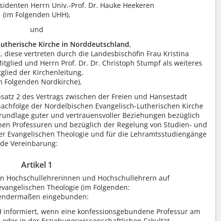
sidenten Herrn Univ.-Prof. Dr. Hauke Heekeren
(im Folgenden UHH),
und
Lutherische Kirche in Norddeutschland
,
, diese vertreten durch die Landesbischöfin Frau Kristina
glied und Herrn Prof. Dr. Dr. Christoph Stumpf als weiteres
tglied der Kirchenleitung,
m Folgenden Nordkirche),
satz 2 des Vertrags zwischen der Freien und Hansestadt
achfolge der Nordelbischen Evangelisch-Lutherischen Kirche
rundlage guter und vertrauensvoller Beziehungen bezüglich
en Professuren und bezüglich der Regelung von Studien- und
r Evangelischen Theologie und für die Lehramtsstudiengänge
nde Vereinbarung:
Artikel 1
on Hochschullehrerinnen und Hochschullehrern auf
vangelischen Theologie (im Folgenden:
lgendermaßen eingebunden:
H informiert, wenn eine konfessionsgebundene Professur am
 oder in der Erziehungswissenschaftlichen Fakultät