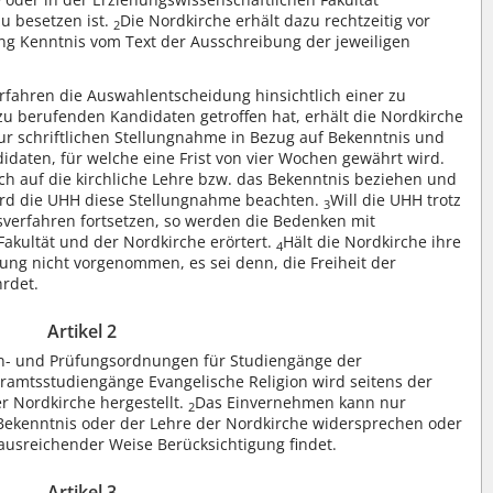
zu besetzen ist.
Die Nordkirche erhält dazu rechtzeitig vor
2
ng Kenntnis vom Text der Ausschreibung der jeweiligen
ahren die Auswahlentscheidung hinsichtlich einer zu
u berufenden Kandidaten getroffen hat, erhält die Nordkirche
zur schriftlichen Stellungnahme in Bezug auf Bekenntnis und
idaten, für welche eine Frist von vier Wochen gewährt wird.
h auf die kirchliche Lehre bzw. das Bekenntnis beziehen und
ird die UHH diese Stellungnahme beachten.
Will die UHH trotz
3
sverfahren fortsetzen, so werden die Bedenken mit
Fakultät und der Nordkirche erörtert.
Hält die Nordkirche ihre
4
ung nicht vorgenommen, es sei denn, die Freiheit der
rdet.
Artikel 2
en- und Prüfungsordnungen für Studiengänge der
hramtsstudiengänge Evangelische Religion wird seitens der
 Nordkirche hergestellt.
Das Einvernehmen kann nur
2
Bekenntnis oder der Lehre der Nordkirche widersprechen oder
usreichender Weise Berücksichtigung findet.
Artikel 3