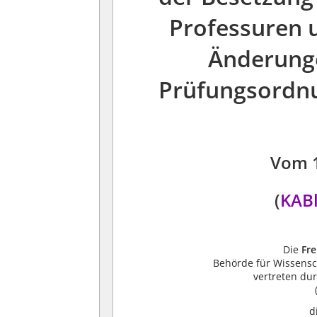
Professuren 
Änderunge
Prüfungsordnu
Vom 
(
KABl
Die
Fr
Behörde für Wissensch
vertreten dur
d