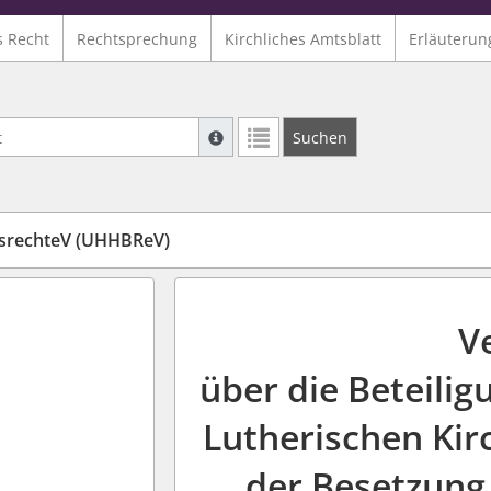
s Recht
Rechtsprechung
Kirchliches Amtsblatt
Erläuterun
Suche mit Platzhalter "*", Bsp. Pfarrer*,
Suchen
Weitere Suchoperatoren finden Sie in un
srechteV (UHHBReV)
V
über die Beteilig
Lutherischen Kir
der Besetzung