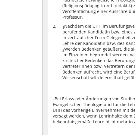
(Religionspädagogik und -didaktik) 
Veröffentlichung einer Ausschreibu
Professur.
Nachdem die UHH im Berufungsverf
1
berufenden Kandidatin bzw. eines z
in vertraulicher Form Gelegenheit 
Lehre der Kandidatin bzw. des Kand
Werden Bedenken geäußert, die sic
2
im Einzelnen begründet werden, w
kirchlicher Bedenken das Berufung
Vertreterinnen bzw. Vertretern der 
Bedenken aufrecht, wird eine Beruf
Wissenschaft würde ernsthaft gefäh
Bei Erlass oder Änderungen von Studi
1
Evangelischen Theologie und für die Le
UHH das vorherige Einvernehmen mit der
versagt werden, wenn Lehrinhalte dem 
bekenntnisgemäße Lehre nicht mehr in a