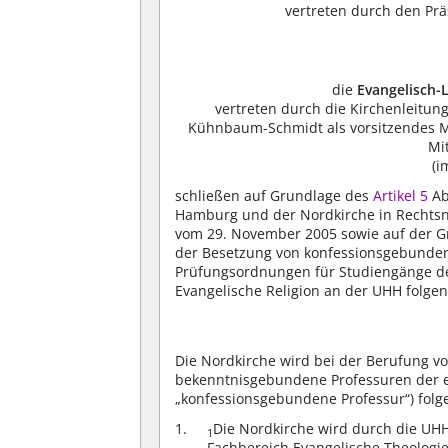
vertreten durch den Prä
die
Evangelisch-
vertreten durch die Kirchenleitung
Kühnbaum-Schmidt als vorsitzendes Mit
Mi
(i
schließen auf Grundlage des
Artikel 5
Ab
Hamburg und der Nordkirche in Rechtsn
vom 29. November 2005 sowie auf der G
der Besetzung von konfessionsgebunden
Prüfungsordnungen für Studiengänge de
Evangelische Religion an der UHH folge
Die Nordkirche wird bei der Berufung v
bekenntnisgebundene Professuren der e
„konfessionsgebundene Professur“) fo
Die Nordkirche wird durch die UH
1
Fachbereich Evangelische Theologie