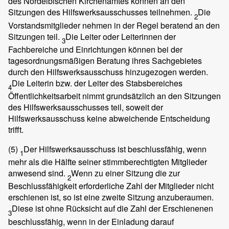
des Nordelbischen Kirchenamtes können an den
Sitzungen des Hilfswerksausschusses teilnehmen.
Die
2
Vorstandsmitglieder nehmen in der Regel beratend an den
Sitzungen teil.
Die Leiter oder Leiterinnen der
3
Fachbereiche und Einrichtungen können bei der
tagesordnungsmäßigen Beratung ihres Sachgebietes
durch den Hilfswerksausschuss hinzugezogen werden.
Die Leiterin bzw. der Leiter des Stabsbereiches
4
Öffentlichkeitsarbeit nimmt grundsätzlich an den Sitzungen
des Hilfswerksausschusses teil, soweit der
Hilfswerksausschuss keine abweichende Entscheidung
trifft.
(5)
Der Hilfswerksausschuss ist beschlussfähig, wenn
1
mehr als die Hälfte seiner stimmberechtigten Mitglieder
anwesend sind.
Wenn zu einer Sitzung die zur
2
Beschlussfähigkeit erforderliche Zahl der Mitglieder nicht
erschienen ist, so ist eine zweite Sitzung anzuberaumen.
Diese ist ohne Rücksicht auf die Zahl der Erschienenen
3
beschlussfähig, wenn in der Einladung darauf