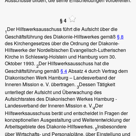
Ausschüsse bilden, die seine Entscheidungen vorbereiten.
§ 4
Der Hilfswerksausschuss führt die Aufsicht über die
1
Geschäftsführung des Diakonie-Hilfswerkes gemäß
§ 8
des Kirchengesetzes über die Ordnung der Diakonie-
Hilfswerke der Nordelbischen Evangelisch-Lutherischen
Kirche in Schleswig-Holstein und Hamburg vom 30.
Oktober 1993.
Der Hilfswerksausschuss hat die
2
Geschäftsführung gemäß
§ 4
Absatz 4 durch Vertrag dem
Diakonischen Werk Hamburg – Landesverband der
Inneren Mission e. V. übertragen.
Dessen Tätigkeit
3
unterliegt der Aufsicht und Überwachung des
Aufsichtsrates des Diakonischen Werkes Hamburg -
Landesverband der Inneren Mission e. V.
Der
4
Hilfswerksausschuss berät und entscheidet in Fragen der
konzeptionellen Ausgestaltung und Weiterentwicklung der
Arbeitsgebiete des Diakonie-Hilfswerkes.
Insbesondere
5
über Wirtschafts- und Personalpläne, über Einstellung und