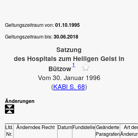
Geltungszeitraum von:
01.10.1995
Geltungszeitraum bis:
30.06.2018
Satzung
des Hospitals zum Heiligen Geist in
1
Bützow
Vom 30. Januar 1996
(
KABl S. 68
)
Änderungen
Lfd.
Änderndes Recht
Datum
Fundstelle
Geänderte
Art de
Nr.
Paragrafen
Änderu