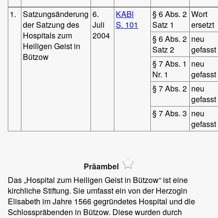
1.
Satzungsänderung
6.
KABl
§ 6 Abs. 2
Wort
der Satzung des
Juli
S. 101
Satz 1
ersetzt
Hospitals zum
2004
§ 6 Abs. 2
neu
Heiligen Geist in
Satz 2
gefasst
Bützow
§ 7 Abs. 1
neu
Nr. 1
gefasst
§ 7 Abs. 2
neu
gefasst
§ 7 Abs. 3
neu
gefasst
Präambel
Das „Hospital zum Heiligen Geist in Bützow“ ist eine
kirchliche Stiftung. Sie umfasst ein von der Herzogin
Elisabeth im Jahre 1566 gegründetes Hospital und die
Schlosspräbenden in Bützow. Diese wurden durch