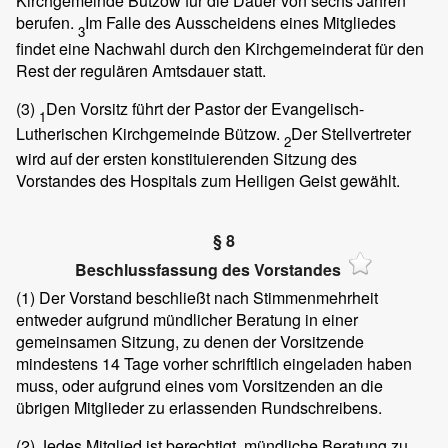
Kirchgemeinde Bützow für die Dauer von sechs Jahren
berufen.
Im Falle des Ausscheidens eines Mitgliedes
3
findet eine Nachwahl durch den Kirchgemeinderat für den
Rest der regulären Amtsdauer statt.
(3)
Den Vorsitz führt der Pastor der Evangelisch-
1
Lutherischen Kirchgemeinde Bützow.
Der Stellvertreter
2
wird auf der ersten konstituierenden Sitzung des
Vorstandes des Hospitals zum Heiligen Geist gewählt.
§ 8
Beschlussfassung des Vorstandes
(1)
Der Vorstand beschließt nach Stimmenmehrheit
entweder aufgrund mündlicher Beratung in einer
gemeinsamen Sitzung, zu denen der Vorsitzende
mindestens 14 Tage vorher schriftlich eingeladen haben
muss, oder aufgrund eines vom Vorsitzenden an die
übrigen Mitglieder zu erlassenden Rundschreibens.
(2)
Jedes Mitglied ist berechtigt, mündliche Beratung zu