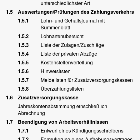
unterschiedlichster Art
1.5
Auswertungen/Prüfungen des Zahlungsverkehrs
1.5.1
Lohn- und Gehaltsjournal mit
Summenblatt
1.5.2
Lohnartenübersicht
1.5.3
Liste der Zulagen/Zuschläge
1.5.4
Liste der privaten Abzüge
1.5.5
Kostenstellenverteilung
1.5.6
Hinweislisten
1.5.7
Meldelisten für Zusatzversorgungskassen
1.5.8
Überzahlungslisten
1.6
Zusatzversorgungskasse
Jahreskontenabstimmung einschließlich
Abrechnung
1.7
Beendigung von Arbeitsverhältnissen
1.7.1
Entwurf eines Kündigungsschreibens
1.7.2
Formulierung eines Aufhebungsvertrages