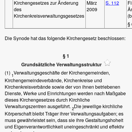
Kirchengesetzes zur Änderung
März
S. 112
F
des
2009
Ä
Kirchenkreisverwaltungsgesetzes
(b
§ 
Die Synode hat das folgende Kirchengesetz beschlossen:
§ 1
Grundsätzliche Verwaltungsstruktur
(1)
Verwaltungsgeschäfte der Kirchengemeinden,
1
Kirchengemeindeverbände, Kirchenkreise und
Kirchenkreisverbände sowie der von ihnen betriebenen
Dienste, Werke und Einrichtungen werden nach Maßgabe
dieses Kirchengesetzes durch Kirchliche
Verwaltungszentren ausgeführt.
Die jeweilige kirchliche
2
Körperschaft bleibt Träger ihrer Verwaltungsaufgaben; es
muss gewährleistet sein, dass sie ihre Gestaltungshoheit
und Eigenverantwortlichkeit uneingeschränkt und effektiv