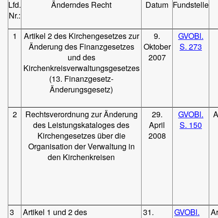
Lfd.
Änderndes Recht
Datum
Fundstelle
Nr.:
1
Artikel 2 des Kirchengesetzes zur
9.
GVOBl.
Änderung des Finanzgesetzes
Oktober
S. 273
und des
2007
Kirchenkreisverwaltungsgesetzes
(13. Finanzgesetz-
Änderungsgesetz)
2
Rechtsverordnung zur Änderung
29.
GVOBl.
A
des Leistungskataloges des
April
S. 150
Kirchengesetzes über die
2008
Organisation der Verwaltung in
den Kirchenkreisen
3
Artikel 1 und 2 des
31.
GVOBl.
Ar