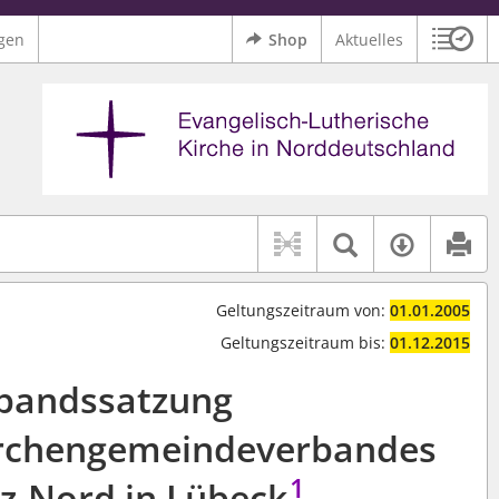
gen
Shop
Aktuelles
Sitzu
Logo Ev.-Luth. Kirche in Norddeutschland
 findet auch: "Pfarrerinitiative" oder "Pfarrerausschuss".
serer Hilfe.
Textsuche 
Verfüg
Geltungszeitraum von:
01.01.2005
Geltungszeitraum bis:
01.12.2015
bandssatzung
Kirchengemeindeverbandes
1
nz-Nord in Lübeck