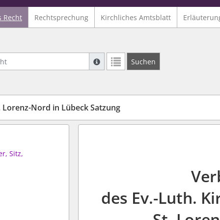
s Recht
Rechtsprechung
Kirchliches Amtsblatt
Erläuterun
Suche mit Platzhalter "*", Bsp. Pfarrer*,
Suchen
Weitere Suchoperatoren finden Sie in un
 Lorenz-Nord in Lübeck Satzung
r, Sitz,
Ver
des Ev.-Luth. 
St. Lore