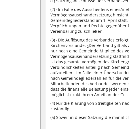
(1)
Satzungsbeschlüsse der Verbandsvertr
(2)
Im Falle des Ausscheidens eines/meh
1
Vermögensauseinandersetzung hinsichtl
Gemeindegliederstand am 1. April statt
Verpflichtungen und Rechte gegenüber M
Vereinbarung zu schließen.
(3)
Die Auflösung des Verbandes erfolgt
1
Kirchenvorstände.
Der Verband gilt al
2
nur noch eine Gemeinde Mitglied des Ve
Vermögensauseinandersetzung stattfin
ist das gesamte Vermögen des Kircheng
Verbindlichkeiten anteilig nach Gemein
aufzuteilen.
Im Falle einer Überschuldu
5
nach Gemeindegliederzahlen für die ver
Mitarbeitenden des Verbandes werden 
dass die finanzielle Belastung jeder ei
möglichst exakt ihrem Anteil an der Ge
(4)
Für die Klärung von Streitigkeiten na
zuständig.
(5)
Soweit in dieser Satzung die männlich