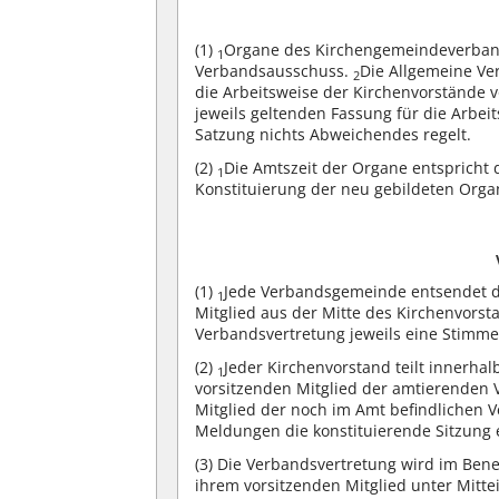
(1)
Organe des Kirchengemeindeverband
1
Verbandsausschuss.
Die Allgemeine V
2
die Arbeitsweise der Kirchenvorstände 
jeweils geltenden Fassung für die Arbe
Satzung nichts Abweichendes regelt.
(2)
Die Amtszeit der Organe entspricht
1
Konstituierung der neu gebildeten Organ
(1)
Jede Verbandsgemeinde entsendet dre
1
Mitglied aus der Mitte des Kirchenvorst
Verbandsvertretung jeweils eine Stimme
(2)
Jeder Kirchenvorstand teilt innerha
1
vorsitzenden Mitglied der amtierenden 
Mitglied der noch im Amt befindlichen 
Meldungen die konstituierende Sitzung 
(3)
Die Verbandsvertretung wird im Ben
ihrem vorsitzenden Mitglied unter Mitte