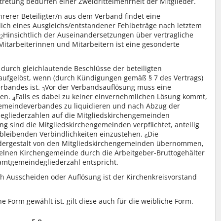
etung bedürfen einer Zweidrittelmehrheit der Mitglieder.
rerer Beteiligter/n aus dem Verband findet eine
ich eines Ausgleichs/entstandener Fehlbeträge nach letztem
.
Hinsichtlich der Auseinandersetzungen über vertragliche
2
itarbeiterinnen und Mitarbeitern ist eine gesonderte
 durch gleichlautende Beschlüsse der beteiligten
s aufgelöst, wenn (durch Kündigungen gemäß § 7 des Vertrags)
rbandes ist.
Vor der Verbandsauflösung muss eine
3
den.
Falls es dabei zu keiner einvernehmlichen Lösung kommt,
4
emeindeverbandes zu liquidieren und nach Abzug der
degliederzahlen auf die Mitgliedskirchengemeinden
ng sind die Mitgliedskirchengemeinden verpflichtet, anteilig
bleibenden Verbindlichkeiten einzustehen.
Die
6
dergestalt von den Mitgliedskirchengemeinden übernommen,
nzelnen Kirchengemeinde durch die Arbeitgeber-Bruttogehälter
samtgemeindegliederzahl entspricht.
ch Ausscheiden oder Auflösung ist der Kirchenkreisvorstand
e Form gewählt ist, gilt diese auch für die weibliche Form.