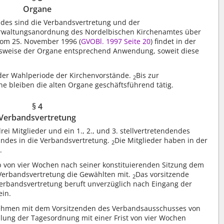
Organe
es sind die Verbandsvertretung und der
erwaltungsanordnung des Nordelbischen Kirchenamtes über
vom 25. November 1996 (
GVOBl. 1997 Seite 20
) findet in der
itsweise der Organe entsprechend Anwendung, soweit diese
 der Wahlperiode der Kirchenvorstände.
Bis zur
2
e bleiben die alten Organe geschäftsführend tätig.
§ 4
Verbandsvertretung
i Mitglieder und ein 1., 2., und 3. stellvertretendendes
andes in die Verbandsvertretung.
Die Mitglieder haben in der
2
.
lb von vier Wochen nach seiner konstituierenden Sitzung dem
Verbandsvertretung die Gewählten mit.
Das vorsitzende
2
Verbandsvertretung beruft unverzüglich nach Eingang der
ein.
ehmen mit dem Vorsitzenden des Verbandsausschusses von
ilung der Tagesordnung mit einer Frist von vier Wochen