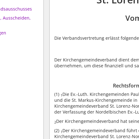
ndsausschusses
Vom
, Ausscheiden,
gen
Die Verbandsvertretung erlässt folgend
Der Kirchengemeindeverband dient dem
übernehmen, um diese finanziell und sac
Rechtsform,
(1)
Die Ev.-Luth. Kirchengemeinden Paul
1
und die St. Markus-Kirchengemeinde in 
Kirchengemeindeverband St. Lorenz-Nord
der Verfassung der Nordelbischen Ev.-Lu
Der Kirchengemeindeverband hat seinen
2
(2)
Der Kirchengemeindeverband führt e
1
Kirchengemeindeverband St. Lorenz-Nord 