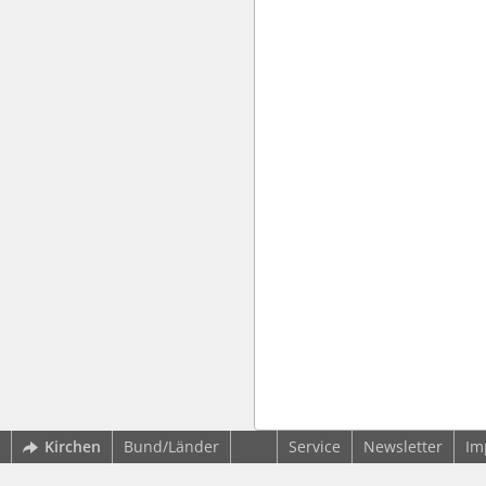
Kirchen
Bund/Länder
Service
Newsletter
Im
wbv Kommunikation: Kirchenverwaltung LAW|PUBLISHER