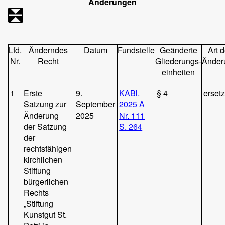
Änderungen
Lfd.
Änderndes
Datum
Fundstelle
Geänderte
Art d
Nr.
Recht
Gliederungs-
Änder
einheiten
1
Erste
9.
KABl.
§ 4
ersetz
Satzung zur
September
2025 A
Änderung
2025
Nr. 111
der Satzung
S. 264
der
rechtsfähigen
kirchlichen
Stiftung
bürgerlichen
Rechts
„Stiftung
Kunstgut St.