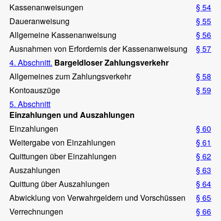
Kassenanweisungen
§ 54
Daueranweisung
§ 55
Allgemeine Kassenanweisung
§ 56
Ausnahmen von Erfordernis der Kassenanweisung
§ 57
4. Abschnitt.
Bargeldloser Zahlungsverkehr
Allgemeines zum Zahlungsverkehr
§ 58
Kontoauszüge
§ 59
5. Abschnitt
Einzahlungen und Auszahlungen
Einzahlungen
§ 60
Weitergabe von Einzahlungen
§ 61
Quittungen über Einzahlungen
§ 62
Auszahlungen
§ 63
Quittung über Auszahlungen
§ 64
Abwicklung von Verwahrgeldern und Vorschüssen
§ 65
Verrechnungen
§ 66