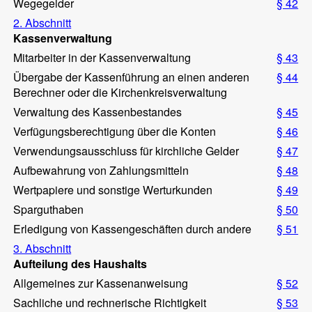
Wegegelder
§ 42
2. Abschnitt
Kassenverwaltung
Mitarbeiter in der Kassenverwaltung
§ 43
Übergabe der Kassenführung an einen anderen
§ 44
Berechner oder die Kirchenkreisverwaltung
Verwaltung des Kassenbestandes
§ 45
Verfügungsberechtigung über die Konten
§ 46
Verwendungsausschluss für kirchliche Gelder
§ 47
Aufbewahrung von Zahlungsmitteln
§ 48
Wertpapiere und sonstige Werturkunden
§ 49
Sparguthaben
§ 50
Erledigung von Kassengeschäften durch andere
§ 51
3. Abschnitt
Aufteilung des Haushalts
Allgemeines zur Kassenanweisung
§ 52
Sachliche und rechnerische Richtigkeit
§ 53