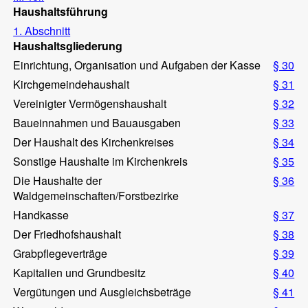
Haushaltsführung
1. Abschnitt
Haushaltsgliederung
Einrichtung, Organisation und Aufgaben der Kasse
§ 30
Kirchgemeindehaushalt
§ 31
Vereinigter Vermögenshaushalt
§ 32
Baueinnahmen und Bauausgaben
§ 33
Der Haushalt des Kirchenkreises
§ 34
Sonstige Haushalte im Kirchenkreis
§ 35
Die Haushalte der
§ 36
Waldgemeinschaften/Forstbezirke
Handkasse
§ 37
Der Friedhofshaushalt
§ 38
Grabpflegeverträge
§ 39
Kapitalien und Grundbesitz
§ 40
Vergütungen und Ausgleichsbeträge
§ 41