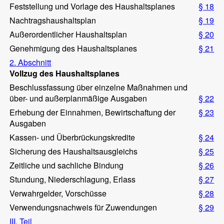
Feststellung und Vorlage des Haushaltsplanes
§ 18
Nachtragshaushaltsplan
§ 19
Außerordentlicher Haushaltsplan
§ 20
Genehmigung des Haushaltsplanes
§ 21
2. Abschnitt
Vollzug des Haushaltsplanes
Beschlussfassung über einzelne Maßnahmen und
über- und außerplanmäßige Ausgaben
§ 22
Erhebung der Einnahmen, Bewirtschaftung der
§ 23
Ausgaben
Kassen- und Überbrückungskredite
§ 24
Sicherung des Haushaltsausgleichs
§ 25
Zeitliche und sachliche Bindung
§ 26
Stundung, Niederschlagung, Erlass
§ 27
Verwahrgelder, Vorschüsse
§ 28
Verwendungsnachweis für Zuwendungen
§ 29
III. Teil