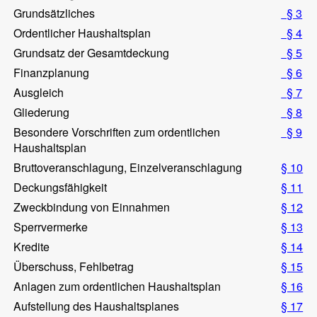
Grundsätzliches
§ 3
Ordentlicher Haushaltsplan
§ 4
Grundsatz der Gesamtdeckung
§ 5
Finanzplanung
§ 6
Ausgleich
§ 7
Gliederung
§ 8
Besondere Vorschriften zum ordentlichen
§ 9
Haushaltsplan
Bruttoveranschlagung, Einzelveranschlagung
§ 10
Deckungsfähigkeit
§ 11
Zweckbindung von Einnahmen
§ 12
Sperrvermerke
§ 13
Kredite
§ 14
Überschuss, Fehlbetrag
§ 15
Anlagen zum ordentlichen Haushaltsplan
§ 16
Aufstellung des Haushaltsplanes
§ 17