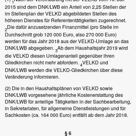
1
2015 sind dem DNK/LWB ein Anteil von 2,25 Stellen der
im Stellenplan der VELKD abgebildeten Stellen des
höheren Dienstes für Referententätigkeiten zugerechnet.
Die dafür anzusetzenden Finanzmittel (pro Stelle im
2
Durchschnitt grob 120 000 Euro, also 270 000 Euro)
werden für das Jahr 2018 aus der VELKD-Umlage an das
DNK/LWB abgegeben.
Ab dem Haushaltsjahr 2019 wird
3
die VELKD diesen Umlagenanteil gegenüber ihren
Gliedkirchen nicht mehr abfordern.
VELKD und
4
DNK/LWB werden die VELKD-Gliedkirchen über diese
Veränderung informieren.
(2)
Die in den Haushaltsplänen von VELKD sowie
DNK/LWB vorgesehene jährliche Kostenerstattung des
DNK/LWB für anteilige Tätigkeiten in der Sachbearbeitung,
in Sekretariaten, für allgemeine Dienstleistungen und für
Sachkosten (ca. 164 000 Euro) entfällt ab dem Jahr 2018.
§ 6