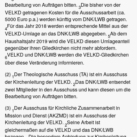
Bearbeitung von Aufträgen bitten.
Die bisher von der
3
VELKD getragenen Kosten für die Ausschussarbeit (ca.
5000 Euro p.a.) werden künftig vom DNK/LWB getragen.
Für das Jahr 2018 werden entsprechende Mittel aus der
4
VELKD-Umlage an das DNK/LWB abgegeben.
Ab dem
5
Haushaltsjahr 2019 wird die VELKD diesen Umlageanteil
gegenüber ihren Gliedkirchen nicht mehr abfordern.
VELKD und DNK/LWB werden die VELKD-Gliedkirchen
6
über diese Veränderung informieren.
(2)
Der Theologische Ausschuss (TA) ist ein Ausschuss
1
der Kirchenleitung der VELKD.
Das DNK/LWB entsendet
2
zwei Mitglieder in den Ausschuss und kann diesen um die
Bearbeitung von Aufträgen bitten.
(3)
Der Ausschuss für Kirchliche Zusammenarbeit in
1
Mission und Dienst (AKZMD) ist ein Ausschuss der
Kirchenleitung der VELKD.
Seine Arbeit ist
2
gleichermaßen auf die VELKD und das DNK/LWB
bezogen.
Die besondere Anbindung zur Kirchenleitung